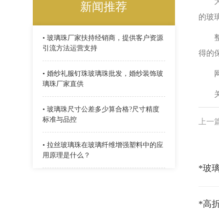
为了
新闻推荐
的玻
整体
• 玻璃珠厂家扶持经销商，提供客户资源
引流方法运营支持
得的
网址：w
• 婚纱礼服钉珠玻璃珠批发，婚纱装饰玻
璃珠厂家直供
关键
• 玻璃珠尺寸公差多少算合格?尺寸精度
标准与品控
上一
• 拉丝玻璃珠在玻璃纤维增强塑料中的应
用原理是什么？
*玻
*高