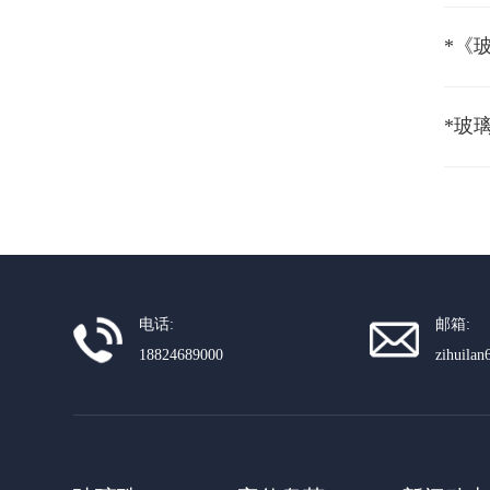
*《
*玻
电话:
邮箱:
18824689000
zihuila