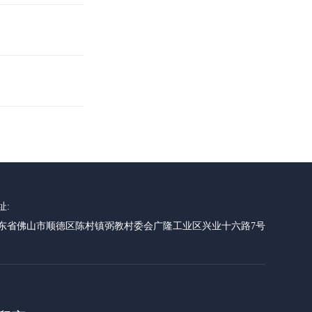
址:
东省佛山市顺德区陈村镇弼教村委会广隆工业区兴业十六路7号