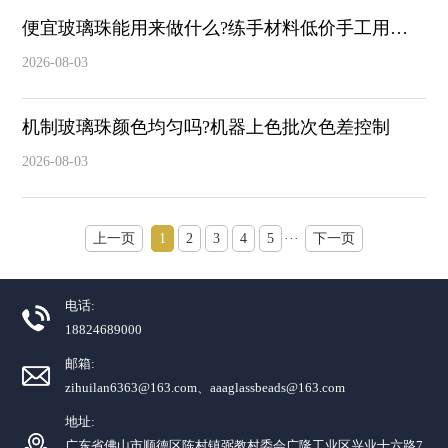
便宜玻璃珠能用来做什么?练手材料低价手工用途
推荐
2026-08-03
机制玻璃珠颜色均匀吗?机器上色批次色差控制
2026-08-03
上一页
1
2
3
4
5
···
下一页
电话:
18824689000
邮箱:
zihuilan6363@163.com、aaaglassbeads@163.com
地址:
广东省佛山市顺德区陈村镇弼教村委会广隆工业区兴业十六路7