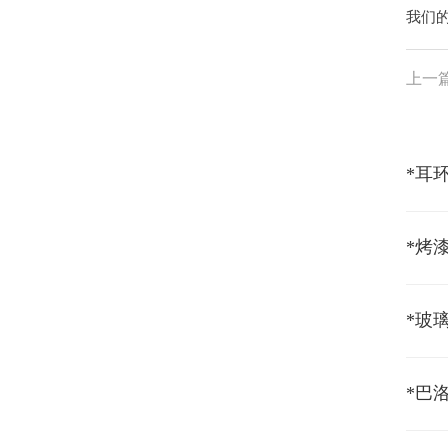
我们
上一
*烤
*玻