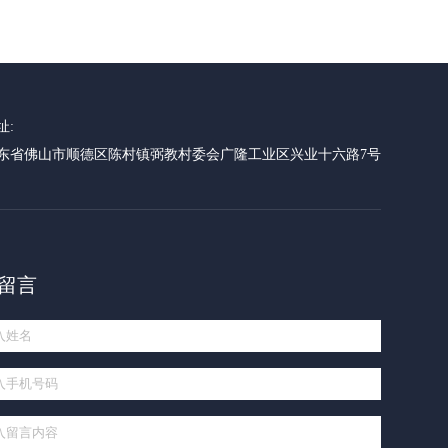
址:
东省佛山市顺德区陈村镇弼教村委会广隆工业区兴业十六路7号
留言