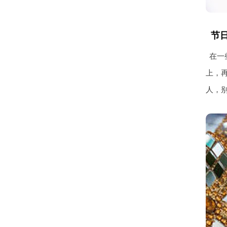
节
在一
上，
人，