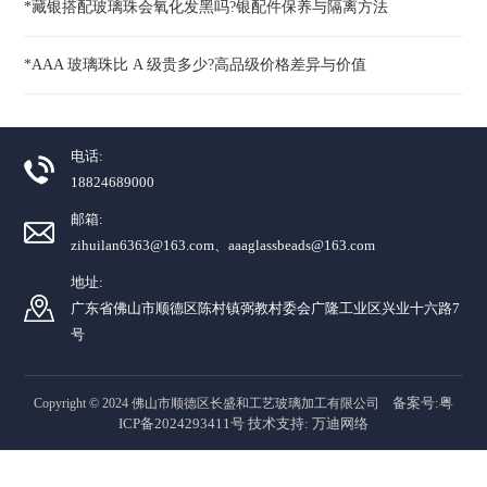
*藏银搭配玻璃珠会氧化发黑吗?银配件保养与隔离方法
*AAA 玻璃珠比 A 级贵多少?高品级价格差异与价值
电话:
18824689000
邮箱:
zihuilan6363@163.com、aaaglassbeads@163.com
地址:
广东省佛山市顺德区陈村镇弼教村委会广隆工业区兴业十六路7
号
备案号:粤
Copyright © 2024 佛山市顺德区长盛和工艺玻璃加工有限公司
ICP备2024293411号
技术支持:
万迪网络