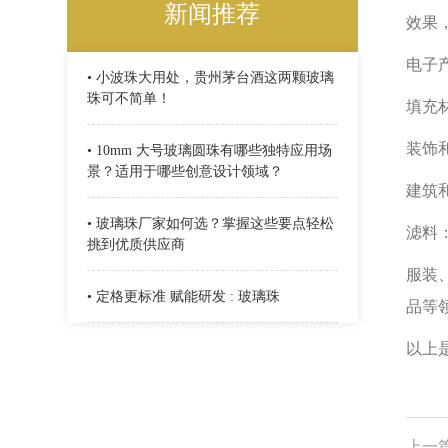
新闻推荐
效果
电子
• 小波珠大用处，贵州茅台酒这两颗玻璃
珠可不简单！
填充
装饰
• 10mm 大号玻璃圆珠有哪些独特应用场
景？适用于哪些创意设计领域？
建筑
• 玻璃珠厂家如何选？掌握这些要点轻松
滤料
挑到优质供应商
服装
• 定格更标准 赋能研发 : 玻璃珠
品等
以上
上一