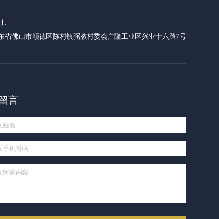
址:
东省佛山市顺德区陈村镇弼教村委会广隆工业区兴业十六路7号
留言