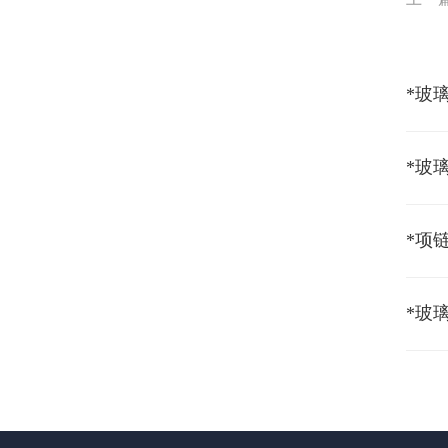
*玻璃
*玻