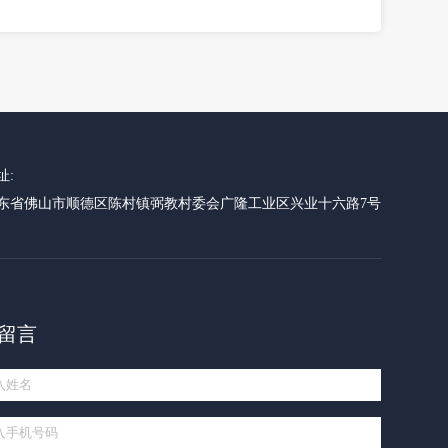
址:
东省佛山市顺德区陈村镇弼教村委会广隆工业区兴业十六路7号
留言