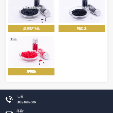
黑磨砂花生
切面珠
菱形珠
电话:
18824689000
邮箱: