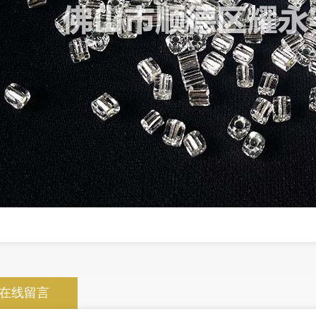
2分
黑色3x3齐口
在线留言