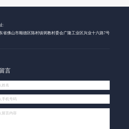
址:
东省佛山市顺德区陈村镇弼教村委会广隆工业区兴业十六路7号
留言